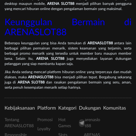
desktop maupun mobile,
ARENA SLOT88
menjadi pilihan banyak pengguna
yang mencari hiburan online dengan pengalaman bermain yang maksimal.
Keunggulan Bermain di
ARENASLOT88
Beberapa keunggulan yang bisa Anda temukan di
ARENASLOT88
antara lain
berbagai pilihan permainan menarik, sistem keamanan yang terjamin, serta
berbagai promo menarik yang tersedia untuk member baru maupun member
lama. Selain itu,
ARENA SLOT88
juga menyediakan layanan dukungan
pelanggan yang siap membantu kapan saja.
Jika Anda sedang mencari platform hiburan online yang terpercaya dan mudah
diakses, maka
ARENASLOT88
bisa menjadi pilihan tepat. Bergabung sekarang
juga di
ARENA SLOT88
dan rasakan pengalaman bermain yang seru, aman,
serta penuh kesempatan menarik setiap harinya.
Kebijaksanaan
Platform
Kategori
Dukungan
Komunitas
Tentang
Promosi
Hot
arenaslo
ARENASLOT88
Games
t88
Loyalty
Responsible
Slots
ARENAS