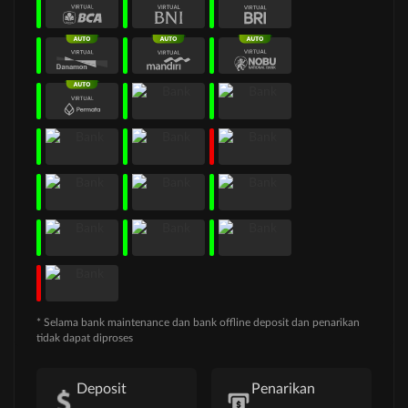
* Selama bank maintenance dan bank offline deposit dan penarikan
tidak dapat diproses
Deposit
Penarikan