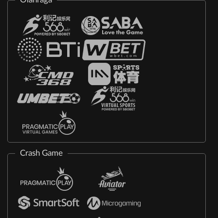
Crash Game