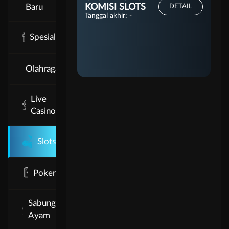
Baru
KOMISI SLOTS
DETAIL
Tanggal akhir:
-
Spesial
Olahraga
Live
Casino
Slots
Poker
Sabung
Ayam