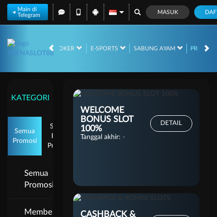
Main di
MASUK
DAF
Telegram
PROMOS
E
ARCADE
POKER
E-SPORTS
SABUNG AYAM
KATEGORI
WELCOME
BONUS SLOT
DETAIL
Semua
100%
Semua
Event
Tanggal akhir:
-
Promosi
Provider
Semua
Promosi
Member
CASHBACK &