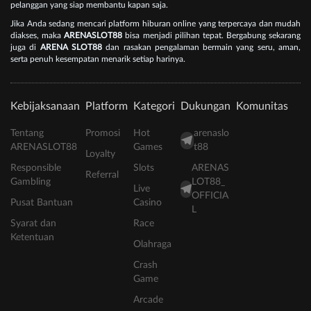
pelanggan yang siap membantu kapan saja.
Jika Anda sedang mencari platform hiburan online yang terpercaya dan mudah
diakses, maka
ARENASLOT88
bisa menjadi pilihan tepat. Bergabung sekarang
juga di
ARENA SLOT88
dan rasakan pengalaman bermain yang seru, aman,
serta penuh kesempatan menarik setiap harinya.
Kebijaksanaan
Platform
Kategori
Dukungan
Komunitas
Tentang
Promosi
Hot
arenaslo
ARENASLOT88
Games
t88
Loyalty
Responsible
Slots
ARENAS
Referral
Gambling
LOT88_
Live
OFFICIA
Pusat Bantuan
Casino
L
Syarat dan
Race
Ketentuan
Olahraga
Crash
Game
Arcade