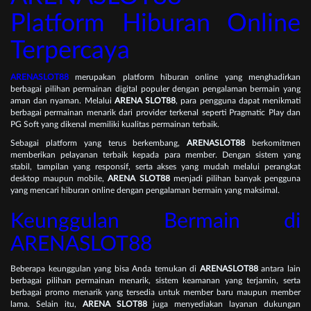
Platform Hiburan Online
Terpercaya
ARENASLOT88
merupakan platform hiburan online yang menghadirkan
berbagai pilihan permainan digital populer dengan pengalaman bermain yang
aman dan nyaman. Melalui
ARENA SLOT88
, para pengguna dapat menikmati
berbagai permainan menarik dari provider terkenal seperti Pragmatic Play dan
PG Soft yang dikenal memiliki kualitas permainan terbaik.
Sebagai platform yang terus berkembang,
ARENASLOT88
berkomitmen
memberikan pelayanan terbaik kepada para member. Dengan sistem yang
stabil, tampilan yang responsif, serta akses yang mudah melalui perangkat
desktop maupun mobile,
ARENA SLOT88
menjadi pilihan banyak pengguna
yang mencari hiburan online dengan pengalaman bermain yang maksimal.
Keunggulan Bermain di
ARENASLOT88
Beberapa keunggulan yang bisa Anda temukan di
ARENASLOT88
antara lain
berbagai pilihan permainan menarik, sistem keamanan yang terjamin, serta
berbagai promo menarik yang tersedia untuk member baru maupun member
lama. Selain itu,
ARENA SLOT88
juga menyediakan layanan dukungan