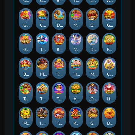
Crown of Hades
Cyber Rabbit
BUFFALO LEGEND
Thunder Lord
LIBERTY HEROINER
AZTLAN GEMS2
GOLDEN TRAIN DELUXE
Choo Choo Riches
Dragon Link Fortune
Mummy’s Treasure Quest 2
Gold Rush
GOLDEN TRAIN 2
Golden Train Ⅲ: Black Ore
THE PENGUINS
Bao Zhu Fortune
Magic Bingo Queen
Dragon's Blaze Link
Fortune Gold Pots
Big Bad Wolf
Mummy’s Treasure Quest
Triple Spin Xtreme
Huffin'and Puffin'Jackpot
MUMMY'S CURSE
Crown of Olympus
Triple Ignite
THE PUPPIES IN EGYPT
The Hallowin Bats
Aztlan Gems
Ore Rush: Cart Collector
Holly Jackpot
Money Piggies
INFECTED ZONE
THE FLAME CITY
RAPID FIRE BLAST
Gold Rush Mania
Dragon Link Collection