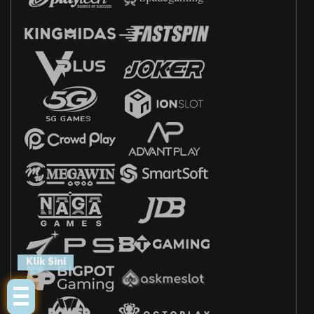
Klik Sini