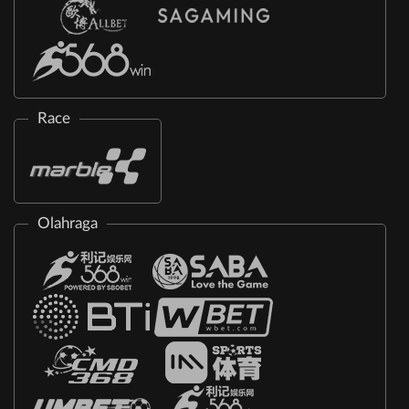
Race
Olahraga