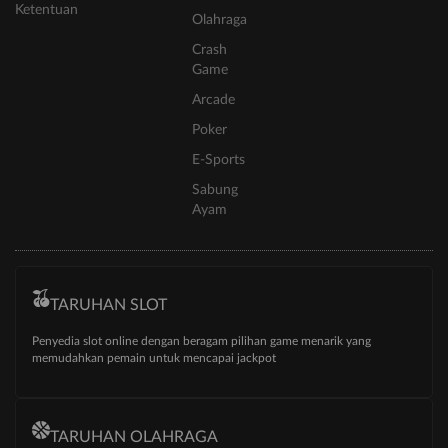
Ketentuan
Olahraga
Crash
Game
Arcade
Poker
E-Sports
Sabung
Ayam
TARUHAN SLOT
Penyedia slot online dengan beragam pilihan game menarik yang
memudahkan pemain untuk mencapai jackpot
TARUHAN OLAHRAGA