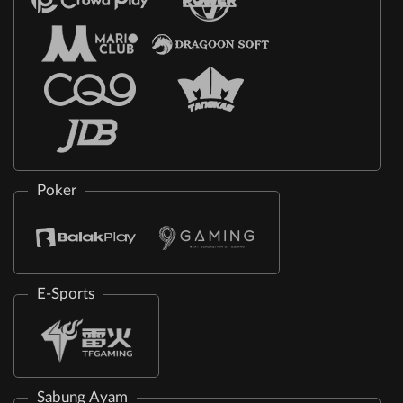
Poker
E-Sports
Sabung Ayam