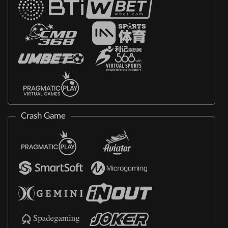
Crash Game