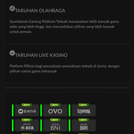
TARUHAN OLAHRAGA
Sportsbook Gaming Platform Terbaik menawarkan lebih banyak game,
odds yang lebih tinggi, dan menyediakan pilihan yang lebih banyak
untuk pemain.
TARUHAN LIVE KASINO
Platform Pilihan bagi perusahaan-perusahaan terbaik di dunia, dengan
pilihan variasi game terbanyak