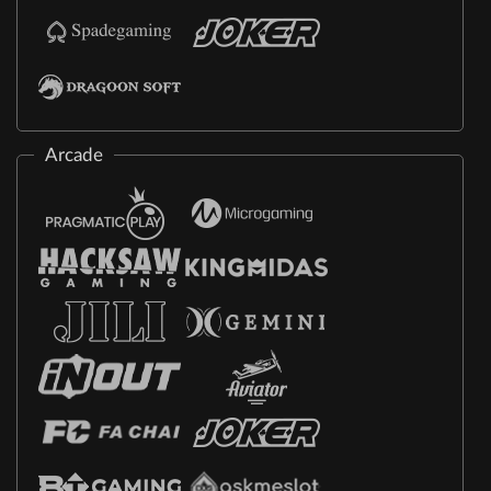
Arcade