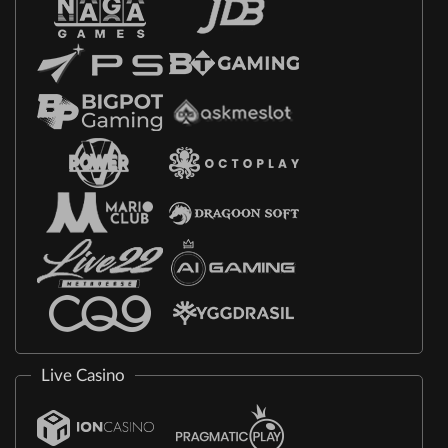
Live Casino