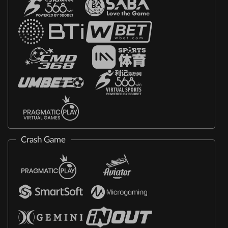
Crash Game