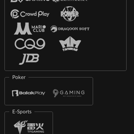
Poker
E-Sports