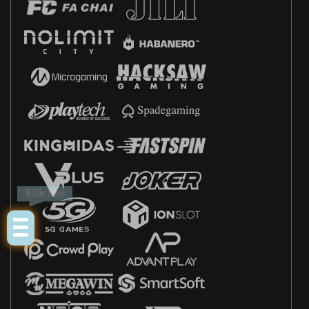
Klik Sini