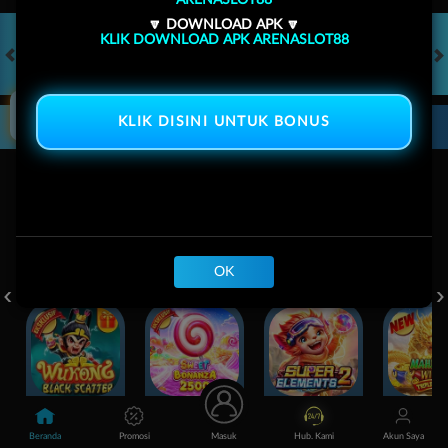
ARENASLOT88
🔽 DOWNLOAD APK 🔽
KLIK DOWNLOAD APK ARENASLOT88
Klik Sini
HOT GAMES
SLOTS
LIVE CASINO
RACE
OLAHRAGA
CRA
KLIK DISINI UNTUK BONUS
Game Populer
OK
GATES OF OLYMPUS POP
BANG GACOR 1000
GOYANG GAIB
WUKONG - BLACK SCATTER
SWEET BONANZA 2500
SUPER ELEMENTS 2
Beranda
Promosi
Masuk
Hub. Kami
Akun Saya