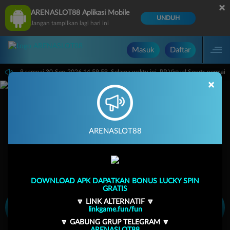
×
ARENASLOT88 Aplikasi Mobile
UNDUH
Jangan tampilkan lagi hari ini
Masuk
Daftar
 14.59.59 sampai 30-Sep-2026 14.59.59. Selama waktu ini, PP Virtual Sports perma
×
ARENASLOT88
JACKPOT
PLAY
DOWNLOAD APK DAPATKAN BONUS LUCKY SPIN
GRATIS
IDR
12,675,632,794
🔽 LINK ALTERNATIF 🔽
linkgame.fun/fun
🔽 GABUNG GRUP TELEGRAM 🔽