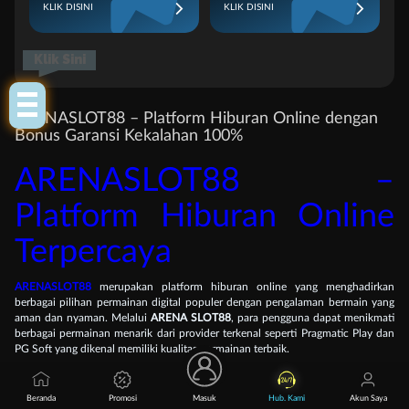
KLIK DISINI
KLIK DISINI
Klik Sini
ARENASLOT88 – Platform Hiburan Online dengan
Bonus Garansi Kekalahan 100%
ARENASLOT88 –
Platform Hiburan Online
Terpercaya
ARENASLOT88
merupakan platform hiburan online yang menghadirkan
berbagai pilihan permainan digital populer dengan pengalaman bermain yang
aman dan nyaman. Melalui
ARENA SLOT88
, para pengguna dapat menikmati
berbagai permainan menarik dari provider terkenal seperti Pragmatic Play dan
PG Soft yang dikenal memiliki kualitas permainan terbaik.
Sebagai platform yang terus berkembang,
ARENASLOT88
berkomitmen
memberikan pelayanan terbaik kepada para member. Dengan sistem yang
Beranda
Promosi
Masuk
Hub. Kami
Akun Saya
stabil, tampilan yang responsif, serta akses yang mudah melalui perangkat