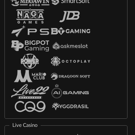
Live Casino