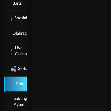
Baru
Spesial
Olahraga
Live
Casino
Slots
Poker
Sabung
Ayam