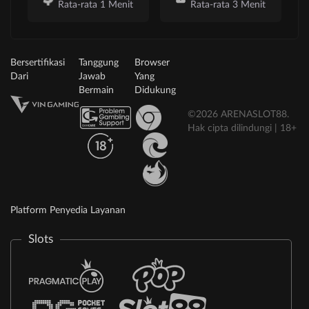
Rata-rata 1 Menit
Rata-rata 3 Menit
Bersertifikasi
Tanggung
Browser
Dari
Jawab
Yang
Bermain
Didukung
©2026 ARENASLOT88.
Hak cipta dilindungi | 18+
Platform Penyedia Layanan
Slots