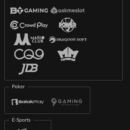
Poker
E-Sports