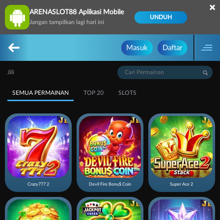
×
ARENASLOT88 Aplikasi Mobile
UNDUH
Jangan tampilkan lagi hari ini
Masuk
Daftar
Jili
SEMUA PERMAINAN
TOP 20
SLOTS
Crazy777 2
Devil Fire Bonu$ Coin
Super Ace 2