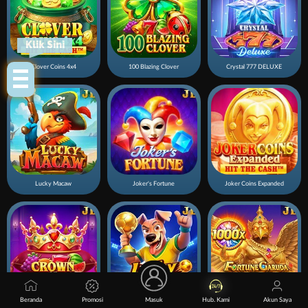
Klik Sini
Clover Coins 4x4
100 Blazing Clover
Crystal 777 DELUXE
Lucky Macaw
Joker's Fortune
Joker Coins Expanded
Beranda
Promosi
Masuk
Hub. Kami
Akun Saya
Crown of Fortune
Lucky Caramelo
Fortune Garuda 1000