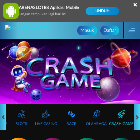
×
ARENASLOT88 Aplikasi Mobile
UNDUH
Jangan tampilkan lagi hari ini
Masuk
Daftar
MES
SLOTS
LIVE CASINO
RACE
OLAHRAGA
CRASH GAME